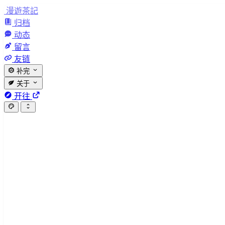
漫遊茶記
归档
动态
留言
友链
补完
关于
开往