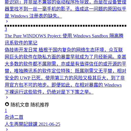
能识别」并非是不兼容的驱动程序所导致，而是在设备管理
器里找不到一丝一毫手机的影子。造成这一问题的原因似乎
是 Windows 注册表的缺失。
3
The Pure WINDOWS Project: 使用 Windows Sandbox 隔离腾
讯系软件的笔记
偽技術开发日常
植根于国内复杂的网络生态环境，众互联
网巨头的软件在隐私方面的暴雷早就成为了月经新闻。幸甚
大多数的软件都不属刚需，亦或是有值得信任的或开源的平
替，唯独腾讯系的软件定位特殊：既属刚需又无平替，相对
安全的 UWP 已死，使用第三方的风险又极其巨大，到了非
用官方包不可的地步。即便如此，在相对暴露的 Windows
下裸运行这些软件，仍绝对是下下策之举。
随机文章
随机推荐
1
杂诗二首
人生再開記録課
2021-06-25