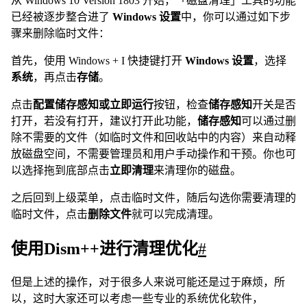
从 Windows 10 Version 1803 开始，「磁盘清理」工具的功能
已经被逐步整合进了
Windows 设置
中，你可以通过如下步
骤来删除临时文件：
首先，使用 Windows + I 快捷键打开
Windows 设置
，选择
系统
，再点击
存储
。
点击
配置储存感知或立即运行
按钮，检查
储存感知
开关是否
打开，若没有打开，建议打开此功能，
储存感知
可以通过删
除不需要的文件（如临时文件和回收站中的内容）来自动释
放磁盘空间，不需要管理员和用户手动操作和干预。你也可
以选择拖到底部点击
立即清理
来清理你的磁盘。
之后回到上级菜单，点击临时文件，随后勾选你需要清理的
临时文件，点击
删除文件
就可以完成清理。
使用Dism++进行清理优化
#
但是上述的操作，对于很多人来说可能还是过于麻烦，所
以，这时大家还可以考虑一些专业的系统优化软件，