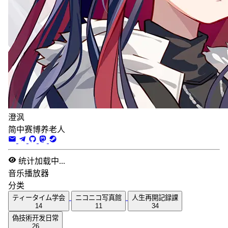
澄沨
简中赛博养老人
统计加载中...
音乐播放器
分类
ティータイム学会
ニコニコ写真館
人生再開記録課
14
11
34
偽技術开发日常
26