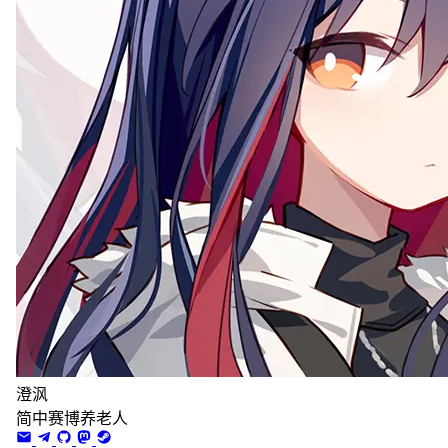
澄沨
简中赛博养老人