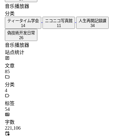
音乐播放器
分类
ティータイム学会
ニコニコ写真館
人生再開記録課
14
11
34
偽技術开发日常
26
音乐播放器
站点统计
文章
85
分类
4
标签
54
字数
221,106