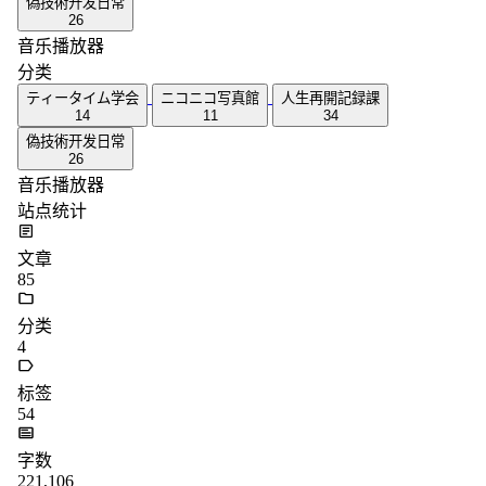
偽技術开发日常
26
音乐播放器
分类
ティータイム学会
ニコニコ写真館
人生再開記録課
14
11
34
偽技術开发日常
26
音乐播放器
站点统计
文章
85
分类
4
标签
54
字数
221,106