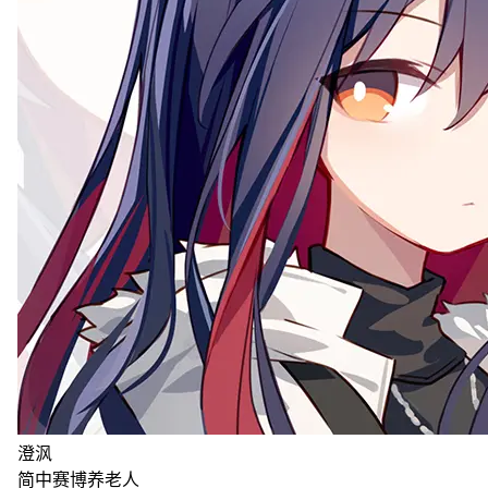
澄沨
简中赛博养老人