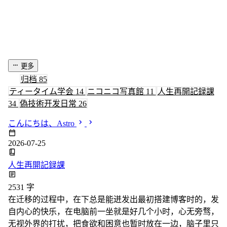
更多
归档
85
ティータイム学会
14
ニコニコ写真館
11
人生再開記録課
34
偽技術开发日常
26
こんにちは、Astro
2026-07-25
人生再開記録課
2531 字
在迁移的过程中，在下总是能迸发出最初搭建博客时的，发
自内心的快乐，在电脑前一坐就是好几个小时，心无旁骛，
无视外界的打扰，把食欲和困意也暂时放在一边，脑子里只