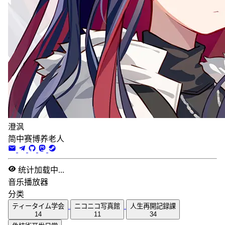
澄沨
简中赛博养老人
统计加载中...
音乐播放器
分类
ティータイム学会
ニコニコ写真館
人生再開記録課
14
11
34