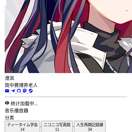
澄沨
简中赛博养老人
统计加载中...
音乐播放器
分类
ティータイム学会
ニコニコ写真館
人生再開記録課
14
11
34