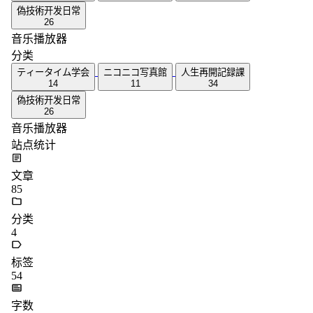
偽技術开发日常
26
音乐播放器
分类
ティータイム学会
ニコニコ写真館
人生再開記録課
14
11
34
偽技術开发日常
26
音乐播放器
站点统计
文章
85
分类
4
标签
54
字数