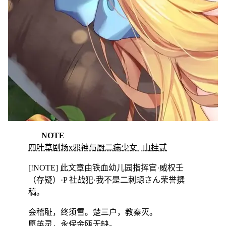
NOTE
四叶草剧场x邪神与厨二病少女 | 山桂贰
[!NOTE] 此文章由铁血幼儿园指挥官·威权壬
（存疑）·P 社战犯·我不是二刺螈さん荣誉撰
稿。
会稽耻，终须雪。楚三户，教秦灭。
愿英灵，永保金瓯无缺。