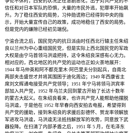
争论不休时，西安的状况正在急剧恶化，出于对共产党的不
信任和对日本军队的恐惧，大量的市民外逃，犯罪率开始飙
升。为了稳住西安的局势，习仲勋谎称已经得到中央的指
示，开始大量宣传自己的政策，成功地稳住了西安的局势。
但是党内的嫌隙已经初见端倪。
宁渝合流之后，国民党内的抗日派由时任西北行辕主任朱绍
良以兰州为中心重组国民党，但是实际上西北国民党的军政
大权是由宁马首领马洪逵把持，这令朱绍良深感有心无力。
相对应的，西北地区的共产党的运动也正如火荼地展开：
1944 年马仲英和阿不都克里木·阿巴里夫分别起兵，自南北
两部夹击盛世才并将其围困于迪化周边；1949 年西康省主
席刘文辉通电接受共产党领导；1951 年宁马将领马洪宾率
部加入共产党，1952 年乌兰夫回到蒙古开始了长达十数年
的蒙古大起义。在朱绍良看来，也许共产党人能帮助他摆脱
马洪逵，于是他在 1952 年早春向西安拍去电报，希望得到
共产党的援助，接到朱绍良的求援后彭德怀、贺龙率领解放
军进攻马洪逵，马洪逵无法抵挡解放军的攻势，同意放下武
器投降。在扫清了内部矛盾之后，1951 年 5 月，在毛泽东