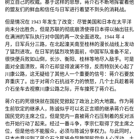
树立自己的权威。基于这样的思想，蒋介石不断地挥霍着他
的盟友们的鲜血和信任与日军进行着望不到头的消耗战。
但是情况在 1943 年发生了改变：尽管美国和日本在太平洋
尚未分出胜负，但是苏联的彻底崩溃使得日本得以抽出驻扎
在满洲的军队执行对中国的再一次全面进攻。1944 年 4
月，日军兵分三路，在北起潼关南至桂林的漫长战线上发动
了猛烈进攻。在日军的猛烈攻势面前，中国军队准备不足，
很快便兵败如山倒，长沙、衡阳、桂林等地尽入敌手。可是
面对全面溃败，蒋介石却显得波澜不惊，反而特别关心起了
川康公路，这无疑给了其他人一个重要的信号：蒋介石要放
弃重庆了。出于对蒋介石抗战不力的愤怒，几个士兵趁着蒋
介石坐车去视察川康公路之际，开车撞死了蒋介石。
蒋介石的死很快就在国民党掀起了政治上的大地震。作为蒋
生前钦定的继承人，陈诚似乎可以名正言顺的继承蒋介石在
国民党的主席之位，但是党内一直被蒋介石压制着的反对派
也开始行动了起来。经过一番斗争，李宗仁取得了党主席之
位，但是他也不能服众，必须与陈诚分享权力。与此同时，
日本也意识到了蒋介石之死将会导致国民党内人心浮动，土