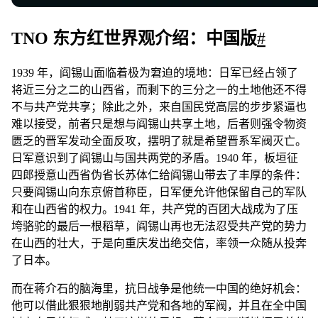
TNO 东方红世界观介绍：中国版
#
1939 年，阎锡山面临着极为窘迫的境地：日军已经占领了
将近三分之二的山西省，而剩下的三分之一的土地他还不得
不与共产党共享；除此之外，来自国民党高层的步步紧逼也
难以接受，前者只是想与阎锡山共享土地，后者则强令物资
匮乏的晋军发动全面反攻，摆明了就是希望晋系军阀灭亡。
日军意识到了阎锡山与国共两党的矛盾。1940 年，板垣征
四郎授意山西省伪省长苏体仁给阎锡山带去了丰厚的条件：
只要阎锡山向东京俯首称臣，日军便允许他保留自己的军队
和在山西省的权力。1941 年，共产党的百团大战成为了压
垮骆驼的最后一根稻草，阎锡山再也无法忍受共产党的势力
在山西的壮大，于是向重庆发出绝交信，率领一众随从投奔
了日本。
而在蒋介石的脑海里，抗日战争是他统一中国的绝好机会：
他可以借此狠狠地削弱共产党和各地的军阀，并且在全中国