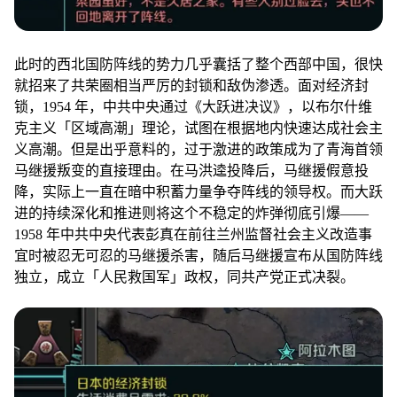
此时的西北国防阵线的势力几乎囊括了整个西部中国，很快
就招来了共荣圈相当严厉的封锁和敌伪渗透。面对经济封
锁，1954 年，中共中央通过《大跃进决议》，以布尔什维
克主义「区域高潮」理论，试图在根据地内快速达成社会主
义高潮。但是出乎意料的，过于激进的政策成为了青海首领
马继援叛变的直接理由。在马洪逵投降后，马继援假意投
降，实际上一直在暗中积蓄力量争夺阵线的领导权。而大跃
进的持续深化和推进则将这个不稳定的炸弹彻底引爆——
1958 年中共中央代表彭真在前往兰州监督社会主义改造事
宜时被忍无可忍的马继援杀害，随后马继援宣布从国防阵线
独立，成立「人民救国军」政权，同共产党正式决裂。