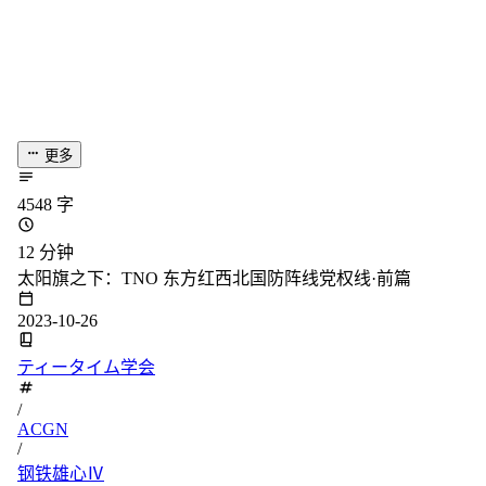
更多
4548 字
12 分钟
太阳旗之下：TNO 东方红西北国防阵线党权线·前篇
2023-10-26
ティータイム学会
/
ACGN
/
钢铁雄心Ⅳ