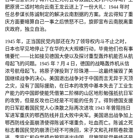
肥原贤二适时地向云南王龙云送上了一份大礼：1944 年时
任总参谋长陈诚制定的解决云南割据的方案。龙云得知了重
庆方面要暗算自己一事之后愤怒不已，旋即宣布云南脱离重
庆政府，独立自治。
1945 年，正当国民党内部还在为了领导权内斗不止之时，
日本也罕见地停止了在华的大大规模行动，毕竟他们也有事
情要忙——比如接见德国大使以及探讨重型轰炸机能否从航
母起飞的问题。1945 年 7 月 4 日，德国的战略轰炸机从信
浓号航母起飞，将原子弹投到了珍珠港——这最终摧毁了美
国继续战争的决心。美国退出战争对于中国而言无异于灭顶
之灾，没有了国际援助，在日本的攻势中基本失去了工业生
产能力的中国即使能凭借第二阶梯的山区地形勉强抵抗日军
的攻势，但是反攻也已经是不可能的任务了。得到德国支援
的日军趁着国民党人心涣散之际再次进攻 1943 年曾阻挡日
军进军重庆的鄂西防线并且大败中央军。美国退出战争加上
鄂西防线全面崩溃使得陈诚不堪重负，吐血而亡。陈诚之死
标志着国民党的崩溃已经不可挽回，宋子文和孔祥熙卷款潜
逃，李宗仁和白崇禧也狼狈逃出中国。尽管国民党最终还是