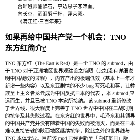
台畔班师酣醉石，亭边思子悲啼血。
向长空，洒泪酹千杯，蓬莱阙。
《满江红·三百年来》
如果再给中国共产党一个机会：TNO
东方红简介
#
TNO 东方红（The East is Red）是一个 TNO 的 submod，由
于 TNO 对于亚洲地区世界观建设之简陋（比如没有详细说
明中国战败的过程），内容产出的极端低效（基本上一年才
新增一些内容）以及东亚剧情的不少 bug
写死毛和蒋，让彝
族至上主义者龙云成为中国反抗日本的代表
，本 submod 应
运而生，并且已被 TNO 本家所接纳。该 submod 重新修改
了世界线，很大程度上完善了 TNO 世界中中国在二战时期
的抗争及其失败过程。在东方红的世界中，毛泽东和其领导
的中国共产党并没有随着中国的失败而被消灭，而是在日本
难以直接管辖的陕西地区继续抗争，除此之外的世界线与
TNO 本体无异。目前该 mod 已经更新至「白虹贯日」版