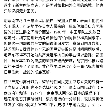
选出了新主席陈立夫，可是面对如此内外交困的绝境，他也
只能深感无力回天。
胡宗南在蒋介石暴毙以后便在西安拥兵自重，表面上他仍然
忠于重庆，可暗地里在日本人带来的丰厚条件和重庆方面承
诺的加官进爵之间待价而沽。1946 年，中国军队之失败已
成定局，胡宗南也开始考虑像他的军阀同伴那样卖国求荣，
但是这一切却被共产党的间谍组织发觉。意识到内斗数年，
缺乏国际支援且信心全无的国民党失败只是时间问题以后，
毛泽东不得不开始为共产党继续抗日的事业谋求后路：彭德
怀、贺龙率军以闪电般的速度攻破西安城，胡宗南也被八路
军的子弹开了个脑洞。共产党主动进攻西安一事也标志着抗
日民族统一战线的彻底瓦解。
在共产党也离开以后，留给时任国民党主席陈立夫的只有一
个当初无论如何也不会选择的选项了：跟南京国民政府（汪
伪政府）和谈。1947 年，南京重庆两党在日本的监督下于
越南顺化召开停战谈判，谈判进行的十分顺利，很快两党便
签署了《顺化协定》宣布和平，史称「宁渝合流」。至此，