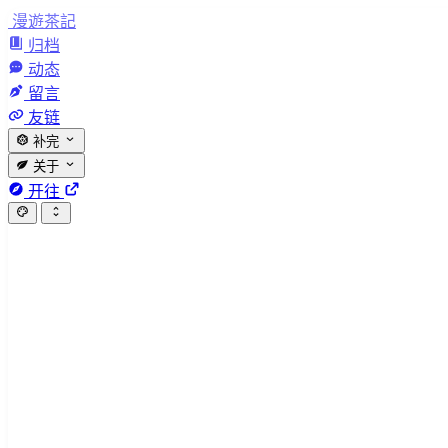
漫遊茶記
归档
动态
留言
友链
补完
关于
开往