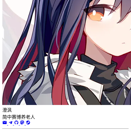
澄沨
简中赛博养老人