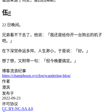
诞感来源于何处，是西西弗斯。
伍
#
22 日晚间。
兄弟看不下去了，他说：「我还是给你开一台狗云的机子
吧。」
在下深觉命运多舛、人生渺小，于是说：「好。」
想了想，又附带一句：「但今晚要搞定。」
博客流浪纪事
https://champhoon.xyz/log/wandering-blog/
作者
澄沨
发布于
2022-09-23
许可协议
CC BY-NC-SA 4.0