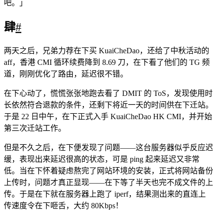
吧。」
肆
#
两天之后，兄弟力荐在下买 KuaiCheDao，还给了中秋活动的
aff，香港 CMI 循环续费降到 8.69 刀，在下看了他们的 TG 频
道，刚刚优化了路由，延迟很不错。
在下心动了，慌慌张张地跑去看了 DMIT 的 ToS，发现使用时
长依然符合退款的条件，还剩下将近一天的时间供在下迁站。
于是 22 日中午，在下正式入手 KuaiCheDao HK CMI，并开始
第三次迁站工作。
但是不久之后，在下便发现了问题——这台服务器似乎反应迟
缓，表现出来延迟很高的状态，可是 ping 起来延迟又非常
低。当在下怀着疑虑熬完了网站环境的安装，正式将网站备份
上传时，问题才真正显现——在下等了半天也完不成文件的上
传。于是在下就在服务器上跑了 iperf，结果测出来的直连上
传速度令在下咂舌，大约 80Kbps！