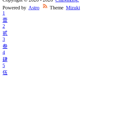
Powered by
Astro
Theme
Mizuki
1
壹
2
贰
3
叁
4
肆
5
伍