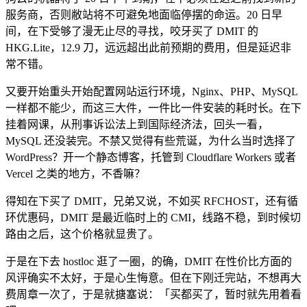
服务商，否则敝站将不可避免地面临停摆的命运。20 日早
间，在下受够了漫无止尽的寻找，咬牙买了 DMIT 的
HKG.Lite，12.9 刀，远远超出此前预期的费用，但是延迟非
常不错。
又要开始重头开始配置网站运行环境，Nginx、PHP、MySQL
一样都不能少，而这三大件，一件比一件安装的耗时长。在下
挂着网课，从刑事诉讼法上到国际经济法，回头一看，
MySQL 还没装完。不禁又觉得有些荒诞，为什么当时选择了
WordPress？开一个静态博客，托管到 Cloudflare Workers 或者
Vercel 之类的地方，不香嘛？
得知在下买了 DMIT，兄弟又说，不如买 RFCHOST，还有循
环优惠码，DMIT 是最近临时上的 CMI，线路不稳，到时候切
路由之后，这个价格就显贵了。
于是在下去 hostloc 逛了一圈，的确，DMIT 在性价比方面的
风评确实不太好，于是心生悔意。但在下刚迁完站，不想再大
费周章一次了，于是就搪塞说：「买都买了，暂时就先用着看