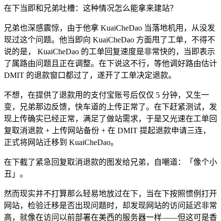
在下当即和兄弟吐槽：这种情况怎么能拿来建站？
兄弟也深感震惊，由于他拿 KuaiCheDao 当落地机用，从没发
现过这个问题。他当即向 KuaiCheDao 方面甩了工单，不得不
说的是， KuaiCheDao 的工单回复速度是非常快的，当即表示
了属路由问题且正在调整。在下说这不行，等他调好路由估计
DMIT 的退款窗口都过了，遂开了工单决定退款。
不想，在提供了退款用的支付宝账号后仅仅 5 分钟，又生一
变，兄弟那边反馈，快车道的上传正常了。在下赶紧测试，发
现上传确实已经正常，满足了做站需求，于是又光速在工单回
复取消退款 + 上传网站备份 + 在 DMIT 提起退款申请三连，
正式将网站迁移到 KuaiCheDao。
在下截了紧急回复取消退款的图发给兄弟，自嘲道：「像个小
丑」。
然而现实并不打算那么轻易地放过在下，当在下按照惯例打开
网站，检验迁移是否出现问题时，却发现网站的访问延迟非常
高，就像在访问以前部署在美西的服务器一样——但这可是香