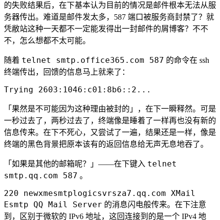
的失败结果后，在下基本认为目前的情况是邮件根本无法从服
务器传出。难道是邮件发太多，587 端口被服务商封禁了？就
凭敝站这种一天都不一定能发得出一封邮件的屑博客？不不
不，怎么想都不太可能。
telnet smtp.office365.com 587
随着
的命令在 ssh
终端传出，回馈的信息马上就来了：
Trying 2603:1046:c01:8b6::2...
「果然是不可能因为这种理由被封的」，在下一瞬释然。可是
一秒过去了，两秒过去了，终端像是睡着了一样再也没有新的
信息传来。在下不死心，又尝试了一遍，结果还是一样，像是
终端的黑色背景把原本该有的返回信息给无声无息地吞了。
telnet
「如果是其他的邮箱呢？」——在下键入
smtp.qq.com 587
。
220 newxmesmtplogicsvrsza7.qq.com XMail
Esmtp QQ Mail Server
的消息闪电般传来。在下注意
到，区别于微软的 IPv6 地址，这回连接到的是一个 IPv4 地