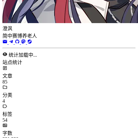
澄沨
简中赛博养老人
统计加载中...
站点统计
文章
85
分类
4
标签
54
字数