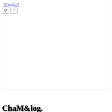
漫遊茶記
ChaM&log.