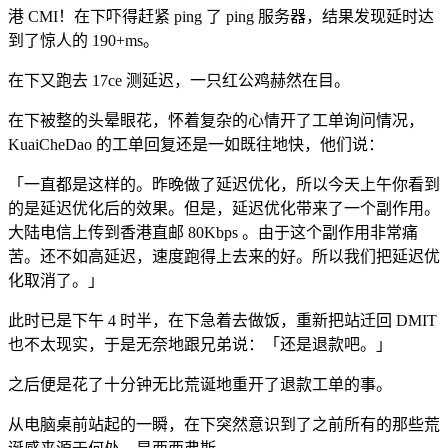
港 CMI！在下吓得赶紧 ping 了 ping 服务器，结果发现延时达
到了惊人的 190+ms。
在下又跑去 17ce 测延迟，一只红公鸡赫然在目。
在下被整的头晕眼花，怀着复杂的心情开了工单询问情况，
KuaiCheDao 的工单回复还是一如既往地快，他们说：
「一直都是这样的。昨晚做了延迟优化，所以今天上午你看到
的是延迟优化后的效果。但是，延迟优化带来了一个副作用。
大陆电信上传到香港直邮 80Kbps 。由于这个副作用非常痛
苦。还不如高延迟，速度跑得上去来的好。所以我们把延迟优
化取消了。」
此时已是下午 4 时半，在下急着去做饭，重新把站迁回 DMIT
也不太现实，于是无奈地跟兄弟说：「还是退款吧。」
之后便是花了十分钟无比荒诞地重开了退款工单的事。
从电脑桌前站起的一瞬，在下突然意识到了之前所有的那些荒