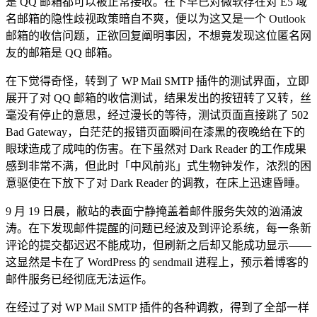
是 QQ 邮箱都可以被正常接收。在下早已对微软存在对 E5 域
名邮箱的隐性歧视政策暗自不爽，便以为这又是一个 Outlook
邮箱的收信问题，正欲回复阐明事因，不想竟发现这位匿名网
友的邮箱是 QQ 邮箱。
在下觉得奇怪，转到了 WP Mail SMTP 插件的测试界面，立即
展开了对 QQ 邮箱的收信测试，结果发出的按钮转了又转，丝
毫没有停止的意思，经过漫长的等待，测试页面直接跳了 502
Bad Gateway，白茫茫的报错页面瞬间在漆黑的夜晚给在下的
眼球造成了成吨的伤害。在下虽然对 Dark Reader 的工作成果
感到非常不满，但此时「中风前兆」式生物钟发作，浓烈的困
意驱使在下放下了对 Dark Reader 的调教，在床上迅速昏睡。
9 月 19 日晨，敝站的表面宁静掩盖着邮件服务失效的汹涌波
涛。在下发现邮件提醒的问题已经波及到评论系统，每一条新
评论的提交都迟迟不能成功，但刷新之后却又能成功显示——
这显然是卡在了 WordPress 的 sendmail 进程上，预示着博客的
邮件服务已经彻底无法运作。
在经过了对 WP Mail SMTP 插件的各种调教，得到了全部一样