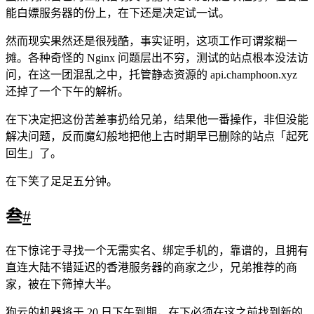
能白嫖服务器的份上，在下还是决定试一试。
然而现实果然还是很残酷，事实证明，这项工作可谓浆糊一
摊。各种奇怪的 Nginx 问题层出不穷，测试的站点根本没法访
问，在这一团混乱之中，托管静态资源的 api.champhoon.xyz
还掉了一个下午的解析。
在下决定把这份苦差事扔给兄弟，结果他一番操作，非但没能
解决问题，反而魔幻般地把他上古时期早已删除的站点「起死
回生」了。
在下笑了足足五分钟。
叁
#
在下惊诧于寻找一个无需实名、绑定手机的，靠谱的，且拥有
直连大陆不错延迟的香港服务器的商家之少，兄弟推荐的商
家，被在下筛掉大半。
狗云的机器将于 20 日下午到期，在下必须在这之前找到新的