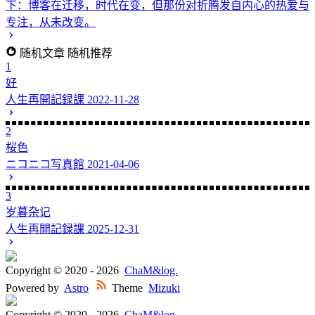
下：博客在迁移，时代在变，但那份对折腾发自内心的热爱与
专注，从未改变。
随机文章
随机推荐
1
好
人生再開記録課
2022-11-28
2
桜色
ニコニコ写真館
2021-04-06
3
岁暮杂记
人生再開記録課
2025-12-31
Copyright © 2020 -
2026
ChaM&log.
Powered by
Astro
Theme
Mizuki
Copyright © 2020 -
2026
ChaM&log.