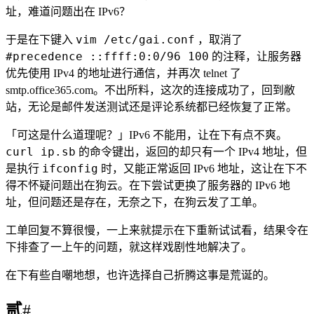
址，难道问题出在 IPv6？
vim /etc/gai.conf
于是在下键入
，取消了
#precedence ::ffff:0:0/96 100
的注释，让服务器
优先使用 IPv4 的地址进行通信，并再次 telnet 了
smtp.office365.com。不出所料，这次的连接成功了，回到敝
站，无论是邮件发送测试还是评论系统都已经恢复了正常。
「可这是什么道理呢？」IPv6 不能用，让在下有点不爽。
curl ip.sb
的命令键出，返回的却只有一个 IPv4 地址，但
ifconfig
是执行
时，又能正常返回 IPv6 地址，这让在下不
得不怀疑问题出在狗云。在下尝试更换了服务器的 IPv6 地
址，但问题还是存在，无奈之下，在狗云发了工单。
工单回复不算很慢，一上来就提示在下重新试试看，结果令在
下排查了一上午的问题，就这样戏剧性地解决了。
在下有些自嘲地想，也许选择自己折腾这事是荒诞的。
贰
#