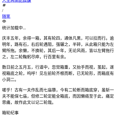
人生再開記録課
/
随笔
统计加载中...
庆丰
五年，余得一箱，其有轮四，通体凡黑，可以拉而行。逾
明年，路有石，右后轮遇阻，强辗之，半碎，从此箱只能为左
臂所拖。余懒，不换轮，其后一年，无论风雨，皆以左臂拖行
之，左二轮鞠躬尽瘁，行百里有余。
数日前之五月五，行道中，忽觉箱重，又抬手而视，茧起，遂
视箱底之轮，呜呼！见左前轮齐根而断，已无轮形，而箱底有
小洞二。
嗟乎！古有一夫作乱而七庙隳，今有二轮断而箱底穿，虽斩一
夫不能保七庙，但修二轮定能全箱底，而因懒癌至于此，痛定
思痛，故作此文以记二轮哉。
箱轮纪事