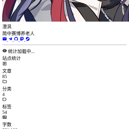
澄沨
简中赛博养老人
统计加载中...
站点统计
文章
85
分类
4
标签
54
字数