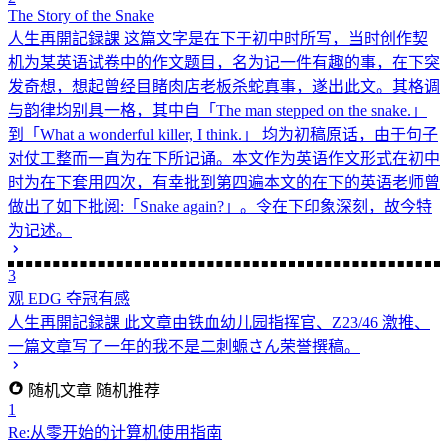
The Story of the Snake
人生再開記録課
这篇文字是在下于初中时所写，当时创作契
机为某英语试卷中的作文题目，名为记一件有趣的事，在下突
发奇想，想起曾经目睹肉店老板杀蛇真事，遂出此文。其格调
与韵律均别具一格，其中自「The man stepped on the snake.」
到「What a wonderful killer, I think.」 均为初稿原话，由于句子
对仗工整而一直为在下所记诵。本文作为英语作文形式在初中
时为在下套用四次，有幸批到第四遍本文的在下的英语老师曾
做出了如下批阅:「Snake again?」。令在下印象深刻，故今特
为记述。
3
观 EDG 夺冠有感
人生再開記録課
此文章由铁血幼儿园指挥官、Z23/46 激推、
一篇文章写了一年的我不是二刺螈さん荣誉撰稿。
随机文章
随机推荐
1
Re:从零开始的计算机使用指南