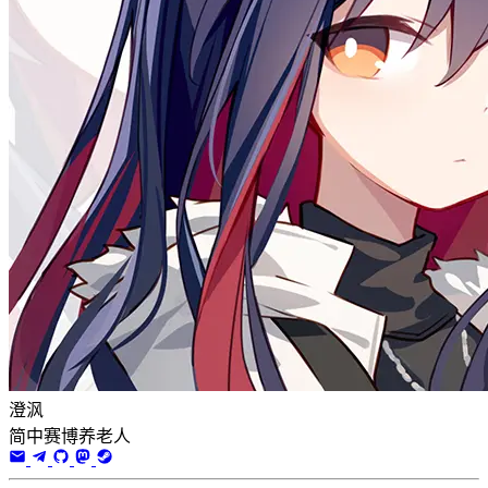
澄沨
简中赛博养老人