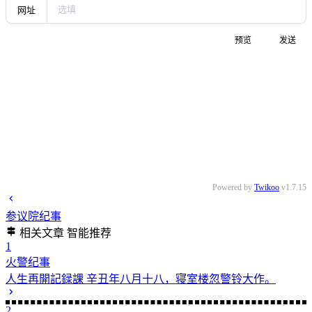
网址
预览
发送
Powered by
Twikoo
v1.7.15
参议院纪事
相关文章
智能推荐
1
火警纪事
人生再開記録課
辛丑年八月十八，寝室楼忽警铃大作。
2