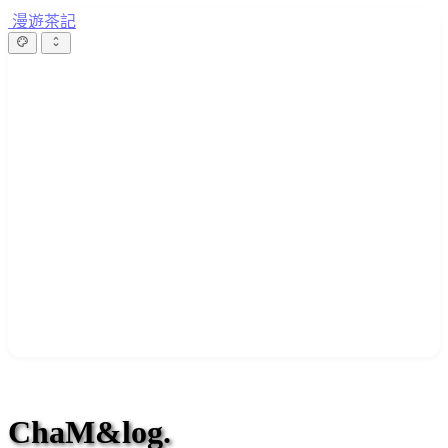
漫遊茶記
ChaM&log.