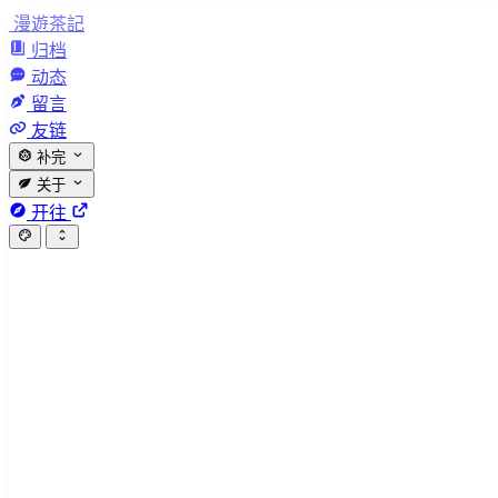
漫遊茶記
归档
动态
留言
友链
补完
关于
开往