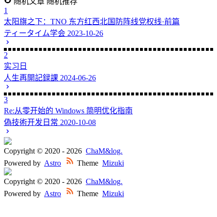
随机文章
随机推荐
1
太阳旗之下：TNO 东方红西北国防阵线党权线·前篇
ティータイム学会
2023-10-26
2
实习日
人生再開記録課
2024-06-26
3
Re:从零开始的 Windows 简明优化指南
偽技術开发日常
2020-10-08
Copyright © 2020 -
2026
ChaM&log.
Powered by
Astro
Theme
Mizuki
Copyright © 2020 -
2026
ChaM&log.
Powered by
Astro
Theme
Mizuki