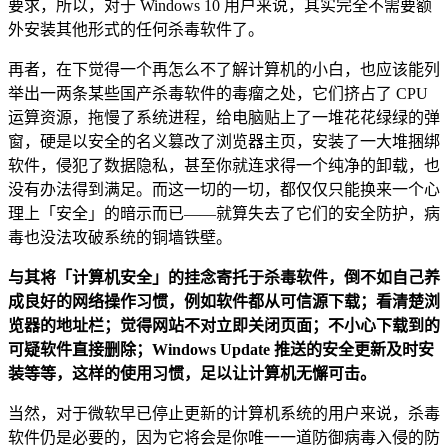
要求，所以，对于 Windows 10 用户来说，其实完全不需要额
外安装其他形式的任何杀毒软件了。
再者，在下觉得一个再怎么不了解计算机的小白，也应该能列
举出一两条某些国产杀毒软件的毒瘤之处，它们挤占了 CPU
运算资源，拖慢了系统进程，给电脑贴上了一堆花花绿绿的弹
窗，硬是以安全的名义篡改了浏览器主页，安装了一大堆捆绑
软件，侵犯了数据隐私，甚至你就连求得一个纯净的卸载，也
没有办法得到满足。而这一切的一切，都仅仅只能换来一个心
理上「安全」的暗示而已——就算失去了它们的安全防护，病
毒也没法攻破系统的铜墙铁壁。
与其将「计算机安全」的挂念寄托于杀毒软件，倒不如自己养
成良好的网络操作习惯，例如软件都从可信源下载；看清楚浏
览器的地址栏；觉得网站不对立即关闭页面；不小心下载到的
可疑软件直接删除；Windows Update 推送的安全更新及时安
装等等，这样的使用习惯，足以让计算机无懈可击。
当然，对于微软早已停止更新的计算机系统的用户来说，杀毒
软件仍是必要的，因为它将会是你唯一一道防御病毒入侵的防