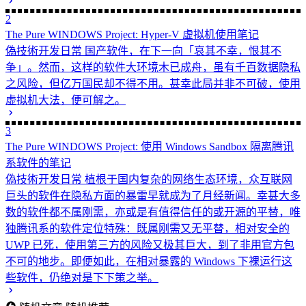
2
The Pure WINDOWS Project: Hyper-V 虚拟机使用笔记
偽技術开发日常
国产软件，在下一向「哀其不幸，恨其不
争」。然而，这样的软件大环境木已成舟，虽有千百数据隐私
之风险，但亿万国民却不得不用。甚幸此局并非不可破，使用
虚拟机大法，便可解之。
3
The Pure WINDOWS Project: 使用 Windows Sandbox 隔离腾讯
系软件的笔记
偽技術开发日常
植根于国内复杂的网络生态环境，众互联网
巨头的软件在隐私方面的暴雷早就成为了月经新闻。幸甚大多
数的软件都不属刚需，亦或是有值得信任的或开源的平替，唯
独腾讯系的软件定位特殊：既属刚需又无平替，相对安全的
UWP 已死，使用第三方的风险又极其巨大，到了非用官方包
不可的地步。即便如此，在相对暴露的 Windows 下裸运行这
些软件，仍绝对是下下策之举。