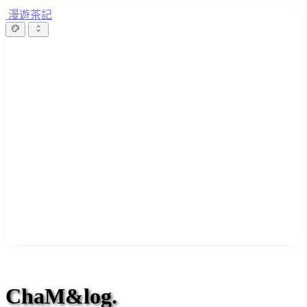
漫遊茶記
ChaM&log.