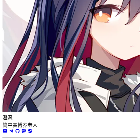
澄沨
简中赛博养老人