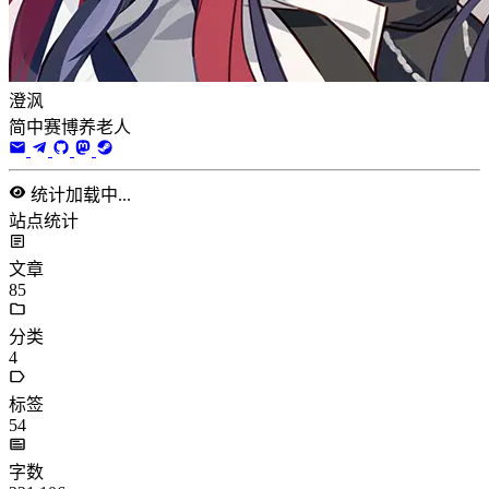
澄沨
简中赛博养老人
统计加载中...
站点统计
文章
85
分类
4
标签
54
字数