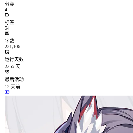
分类
4
标签
54
字数
221,106
运行天数
2355
天
最后活动
12
天前