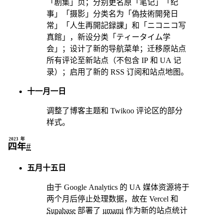
「剧集」页；分别更名原「笔记」「纪
事」「摄影」分类名为「偽技術開発日
常」「人生再開記録課」和「ニコニコ写
真館」，新设分类「ティータイム学
会」；设计了新的导航菜单；迁移原站点
所有评论至新站点（不包含 IP 和 UA 记
录）；启用了新的 RSS 订阅和站点地图。
十一月一日
调整了博客主题和 Twikoo 评论区的部分
样式。
2023年
四年
#
五月十五日
由于 Google Analytics 的 UA 媒体资源将于
两个月后停止处理数据，故在 Vercel 和