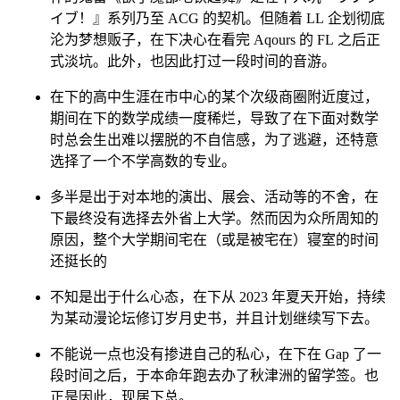
作的鬼畜《欲于魔都地铁起舞》是在下入坑『ラブラ
イブ！』系列乃至 ACG 的契机。但随着 LL 企划彻底
沦为梦想贩子，在下决心在看完 Aqours 的 FL 之后正
式淡坑。此外，也因此打过一段时间的音游。
在下的高中生涯在市中心的某个次级商圈附近度过，
期间在下的数学成绩一度稀烂，导致了在下面对数学
时总会生出难以摆脱的不自信感，为了逃避，还特意
选择了一个不学高数的专业。
多半是出于对本地的演出、展会、活动等的不舍，在
下最终没有选择去外省上大学。
然而因为众所周知的
原因，整个大学期间宅在（或是被宅在）寝室的时间
还挺长的
不知是出于什么心态，在下从 2023 年夏天开始，持续
为某动漫论坛修订岁月史书，并且计划继续写下去。
不能说一点也没有掺进自己的私心，在下在 Gap 了一
段时间之后，于本命年跑去办了秋津洲的留学签。也