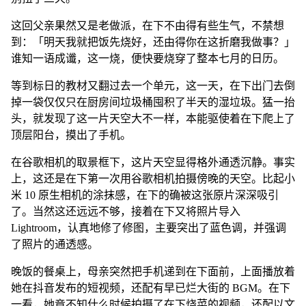
这回父亲果然又是老做派，在下不由得有些生气，不禁想
到：「明天我就把饭先烧好，还由得你在这折磨我做事？」
谁知一语成谶，这一烧，便快要烧穿了整本七月的日历。
等到标日的教材又翻过去一个单元，这一天，在下出门去倒
掉一袋仅仅只在厨房间垃圾桶囤积了半天的湿垃圾。猛一抬
头，就发现了这一片天空大不一样，本能驱使着在下爬上了
顶层阳台，摸出了手机。
在谷歌相机的取景框下，这片天空显得格外通透沉静。事实
上，这还是在下第一次用谷歌相机拍摄傍晚的天空。比起小
米 10 原生相机的涂抹感，在下的确被这张原片深深吸引
了。当然这还远远不够，接着在下又将照片导入
Lightroom，认真地修了修图，主要突出了蓝色调，并强调
了照片的通透感。
晚饭的餐桌上，母亲突然把手机递到在下面前，上面播放着
她在抖音发布的短视频，还配有早已烂大街的 BGM。在下
一看，她竟不知什么时候拍摄了在下烧菜的视频，还配以文