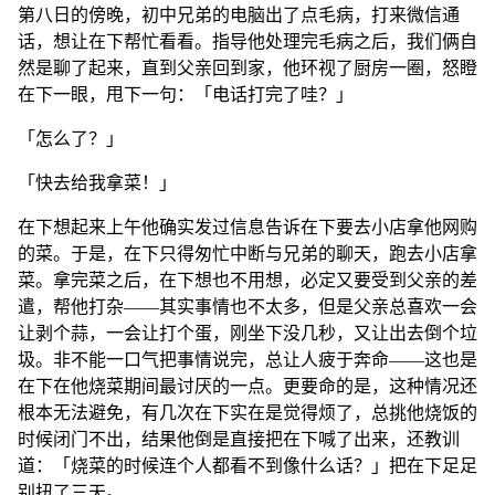
第八日的傍晚，初中兄弟的电脑出了点毛病，打来微信通
话，想让在下帮忙看看。指导他处理完毛病之后，我们俩自
然是聊了起来，直到父亲回到家，他环视了厨房一圈，怒瞪
在下一眼，甩下一句：「电话打完了哇？」
「怎么了？」
「快去给我拿菜！」
在下想起来上午他确实发过信息告诉在下要去小店拿他网购
的菜。于是，在下只得匆忙中断与兄弟的聊天，跑去小店拿
菜。拿完菜之后，在下想也不用想，必定又要受到父亲的差
遣，帮他打杂——其实事情也不太多，但是父亲总喜欢一会
让剥个蒜，一会让打个蛋，刚坐下没几秒，又让出去倒个垃
圾。非不能一口气把事情说完，总让人疲于奔命——这也是
在下在他烧菜期间最讨厌的一点。更要命的是，这种情况还
根本无法避免，有几次在下实在是觉得烦了，总挑他烧饭的
时候闭门不出，结果他倒是直接把在下喊了出来，还教训
道：「烧菜的时候连个人都看不到像什么话？」把在下足足
别扭了三天。