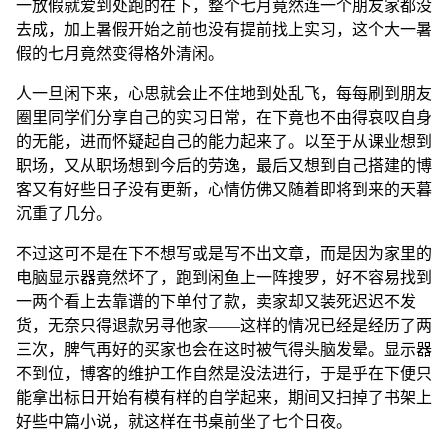
一放假就爱到处跑的在下，整个七月竟然连一个朋友家都没
去成，加上暑假开始之前也没有提前找上实习，这个大一暑
假的七月竟然变得格外清闲。
人一旦闲下来，心思就会止不住地到处乱飞，每每刷到朋友
圈里同学们分享自己的实习日常，在下竟也不由得哀叹自身
的无能，进而怀疑起自己的能力起来了。以至于从课业想到
职场，又从职场想到今后的劳逸，最后又想到自己搭建的博
客又有好些日子没有更新，心情仿佛又随着即将到来的天暮
沉重了几分。
不过这可不是在下不想写或是写不出文章，而是因为家里的
电脑显示器竟然坏了，跑到闲鱼上一阵搜罗，好不容易找到
一两个看上去靠谱的下单付了款，卖家却又装死迟迟不发
货，无奈只得退款另寻他家——这样的情况已经是经历了两
三次，脾气再好的买家也会在这时被气得头脑发晕。显示器
不到位，博客的维护工作自然是没法进行，于是乎在下便只
能拿出标日开始有模有样的自学起来，期间又扫掉了书架上
好些中篇小说，就这样在书桌前坐了七个日夜。