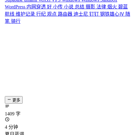
WordPress
内网穿透
好
小传
小说
总结
摄影
法律
烟火
碧蓝
航线
维护记录
行纪
观点
路由器
迪士尼
钉钉
钢铁雄心Ⅳ
随
笔
骑行
更多
1409 字
4 分钟
夏日蓝调