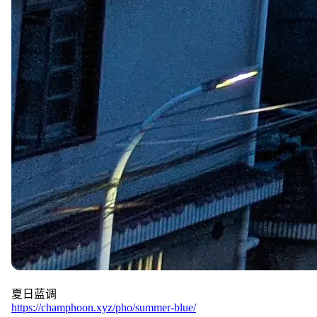
夏日蓝调
https://champhoon.xyz/pho/summer-blue/