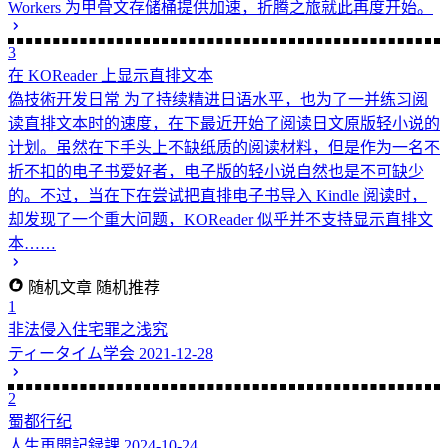
Workers 为甲骨文存储桶提供加速，折腾之旅就此再度开始。
3
在 KOReader 上显示直排文本
偽技術开发日常
为了持续精进日语水平，也为了一并练习阅
读直排文本时的速度，在下最近开始了阅读日文原版轻小说的
计划。虽然在下手头上不缺纸质的阅读材料，但是作为一名不
折不扣的电子书爱好者，电子版的轻小说自然也是不可缺少
的。不过，当在下在尝试把直排电子书导入 Kindle 阅读时，
却发现了一个重大问题，KOReader 似乎并不支持显示直排文
本……
随机文章
随机推荐
1
非法侵入住宅罪之浅究
ティータイム学会
2021-12-28
2
蜀都行纪
人生再開記録課
2024-10-24