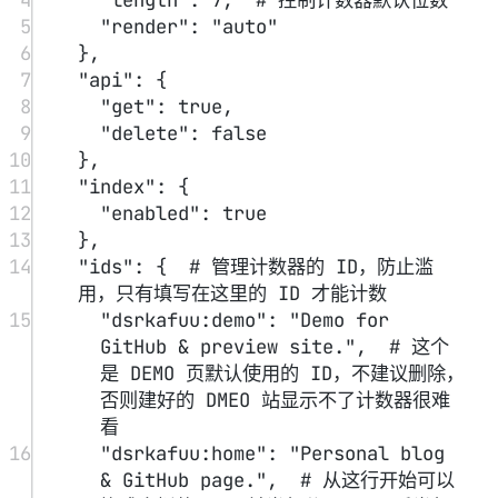
5
"render"
: 
"auto"
6
},
7
"api"
: {
8
"get"
: 
true
,
9
"delete"
: 
false
10
},
11
"index"
: {
12
"enabled"
: 
true
13
},
14
"ids"
: {  
#
管理计数器的
ID，防止滥
用，只有填写在这里的
ID
才能计数
15
"dsrkafuu:demo"
: 
"Demo for 
GitHub & preview site."
,  
#
这个
是
DEMO
页默认使用的
ID，不建议删除，
否则建好的
DMEO
站显示不了计数器很难
看
16
"dsrkafuu:home"
: 
"Personal blog 
& GitHub page."
,  
#
从这行开始可以