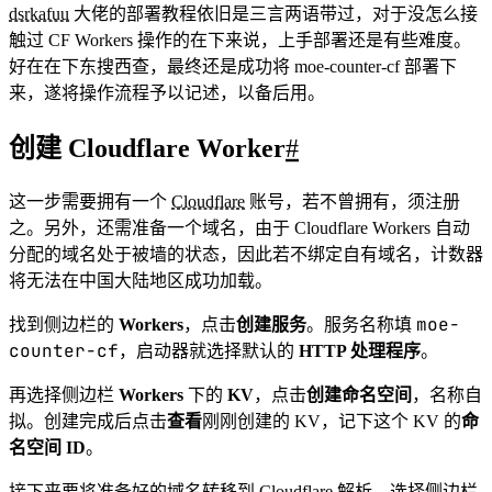
dsrkafuu
大佬的部署教程依旧是三言两语带过，对于没怎么接
触过 CF Workers 操作的在下来说，上手部署还是有些难度。
好在在下东搜西查，最终还是成功将 moe-counter-cf 部署下
来，遂将操作流程予以记述，以备后用。
创建 Cloudflare Worker
#
这一步需要拥有一个
Cloudflare
账号，若不曾拥有，须注册
之。另外，还需准备一个域名，由于 Cloudflare Workers 自动
分配的域名处于被墙的状态，因此若不绑定自有域名，计数器
将无法在中国大陆地区成功加载。
moe-
找到侧边栏的
Workers
，点击
创建服务
。服务名称填
counter-cf
，启动器就选择默认的
HTTP 处理程序
。
再选择侧边栏
Workers
下的
KV
，点击
创建命名空间
，名称自
拟。创建完成后点击
查看
刚刚创建的 KV，记下这个 KV 的
命
名空间 ID
。
接下来要将准备好的域名转移到 Cloudflare 解析，选择侧边栏