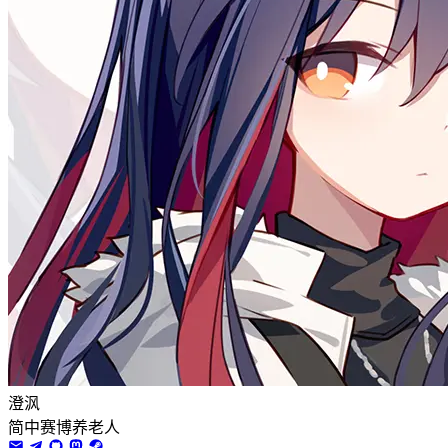
澄沨
简中赛博养老人