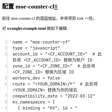
配置 moe-counter-cf
#
前往 moe-counter-cf 的
项目地址
，并将项目 fork 一份。
对
wrangler.example.toml
做如下编辑：
1
name = 
"moe-counter-cf"
2
type = 
"javascript"
3
account_id = 
"<CF_ACCOUNT_ID>"
# 此
处将 <CF_ACCOUNT_ID> 替换为账户 ID
4
zone_id = 
"<CF_ZONE_ID>"
# 此处将 
<CF_ZONE_ID> 替换为区域 ID
5
workers_dev = 
false
6
route = 
"<YOUR_DOMAIN>/*"
# 此处将 
<YOUR_DOMAIN> 替换为你的域名
7
compatibility_date = 
"2022-03-12"
8
kv_namespaces = [
9
{ binding = 
"KV"
, id = 
"