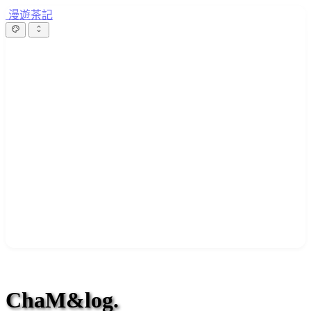
漫遊茶記
ChaM&log.