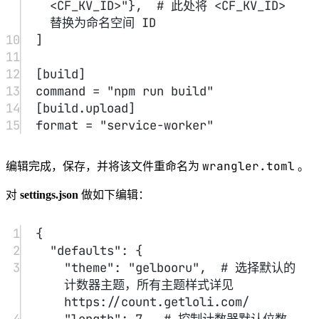
<CF_KV_ID>"
},  
# 此处将 <CF_KV_ID> 
替换为命名空间 ID
10
]
11
12
[
build
]
13
command = 
"npm run build"
14
[
build
.
upload
]
15
format = 
"service-worker"
wrangler.toml
编辑完成，保存，并将该文件重命名为
。
对
settings.json
做如下编辑：
1
{
2
"defaults"
: {
3
"theme"
: 
"gelbooru"
,  
#
选择默认的
计数器主题，所有主题样式详见
https
:
//count.getloli.com/
4
"length"
:
7
,  
#
控制计数器默认位数