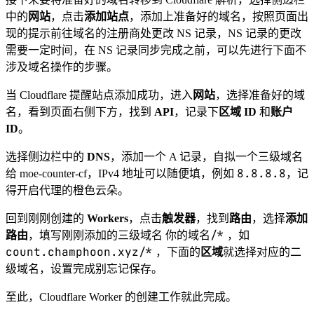
中的
网站
，点击
添加站点
，添加上准备好的域名，按照页面出
现的提示前往域名的注册商处更改 NS 记录，NS 记录的更改
需要一定时间，在 NS 记录同步完成之前，可以先进行下面不
涉及域名操作的步骤。
当 Cloudflare 提醒站点添加成功，进入
网站
，选择准备好的域
名，看到页面右侧下方，找到
API
，记录下
区域 ID
和
账户
ID
。
选择侧边栏中的
DNS
，添加一个 A 记录，自拟一个三级域名
8.8.8.8
给 moe-counter-cf，IPv4 地址可以随便填，例如
，记
得开启代理的橙色云朵。
回到刚刚创建的
Workers
，点击
触发器
，找到
路由
，选择
添加
你的域名/*
路由
，填写刚刚添加的三级域名
，如
count.champhoon.xyz/*
，下面的
区域
就选择对应的二
级域名，设置完成别忘记保存。
至此，Cloudflare Worker 的创建工作就此完成。