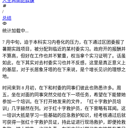
人生再開記録課
/
总结
统计加载中...
7 月中旬，迫于本科实习内卷化的压力，在下通过区团委报了
暑期实践项目，被分配到临近的某村委实习。政府开的报酬并
不算高，但好在工作也并不繁重，权当拿个实习证明了。话虽
如此，在下其实对去村委实习也并不反感，这里是真正意义上
的基层，对于长居象牙塔的在下来说，是个增长见识的理想之
地。
时间来到 8 月初，在下和村委的同事们彼此也熟悉许多。周
五，坐在对面的同事突然交给在下一项任务，希望在下能替她
参加一个培训。在下打开她发来的文件，「红十字救护员培
训」几字赫然在列。对于红十字救护员，在下曾略有耳闻。这
一培训大抵是学习一些基础的应急救护知识，经考核通过后就
可获得一张红十字救护员证，持此证进行现场救护，即便抢救