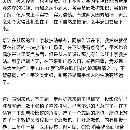
失败，被人控告，也可免责。在下本就对学习生存技能有着足
够浓厚的兴趣，再加之从小到大，各类基础救护知识，虽稍有
了解，但从未上手实操，实为遗憾。有这两大因素加持，再加
之如今突得此机会在手，在下自然是把培训之事满口答应下
来。
培训在社区的红十字救护站举办，同事告诉在下，救护站就坐
落在社区的一块小商业广场里。在下觉得有点奇怪，平常也会
偶尔来这里买点东西，但是从未听说过那儿有什么红十字救护
站。到了培训当天，在下来到广场入口，举目四望，竟发现一
块大大的红十字 LOGO 就飞架在眼门前的玻璃幕墙之上，不
禁感概，红十字这类组织，到底还是离平常人的生活有些远
了。
进门表明来意，签了到，走两步就来到了培训室，投影仪早已
准备就绪，数十张椅子整齐排列，已有不少的人落座了。在下
估算了下观看投影仪的角度，选了一个靠后的座位，座位上放
置了一本救护员教程和一个急救包，打开急救包，内有绷带一
卷，三角巾一条，医用纱布、创可贴、CPR 消毒隔离面膜若