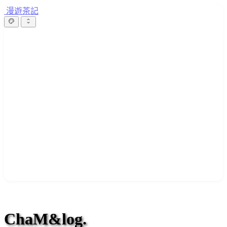
漫遊茶記
ChaM&log.