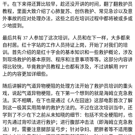
干。在下来得还算比较早，趁还没开讲的时间，翻了翻救护员
教程，里面大致介绍了心肺复苏、创伤救护、常见急诊以及意
外事故的应对处理办法，这些之后在培训过程中都将被或多或
少地提到。
最后共有 37 人参加了这次培训，人员和在下一样，大多都来
自村居。红十字站的工作人员持证上岗，开始了对我们的培
训。首先介绍的是红十字会的基本知识和一些救护概论，涉及
到现场救护的基本原则、程序和注意事项等等。这部分内容讲
得比较快，毕竟救护员教程上也都有涉及，不过讲解用 PPT
上的内容更加详细些。
随后讲解的气道异物梗阻的处理方法开始了救护员培训的重头
戏，说起气道异物梗阻，在下第一个想到的就是海姆立克急救
法。实不相瞒，在下也是通过《人在囧途》这部电影首次了解
到这一极其实用简单的救护方法的。不过在这次培训当中，还
学到了不少在下之前从未知晓的细节：包括不完全梗阻时，也
可先通过背叩法进行救护；进行腹部冲击法（即海姆立克急救
法）时，需要注意腿部呈弓步；针对孕妇、肥胖者等不适用腹