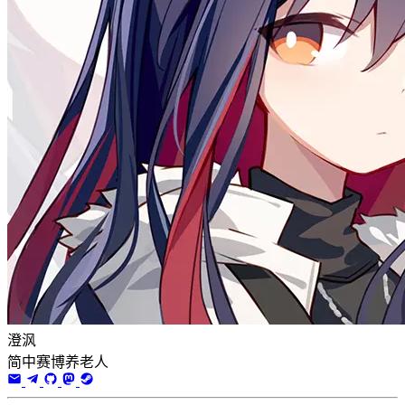
澄沨
简中赛博养老人