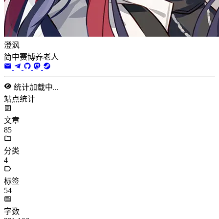
澄沨
简中赛博养老人
统计加载中...
站点统计
文章
85
分类
4
标签
54
字数