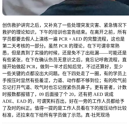
创伤救护讲完之后，又补充了一些处理突发灾害、紧急情况下
救护的理论知识，下午的培训也宣告结束。在离开之前，所有
学员都要去假人上演练一遍 PCR + AED 的完整流程，这也是
第二天考核的一部分。虽然 PCR 的理论，在下可谓非常熟
悉，但是真到了实操的时候，还是免不了出纰漏——可能还是
有些紧张，在下在确认伤员无意识之后，竟忘记呼救流程，直
接开始做起 PCR，做到一半才后知后觉，不过还算好，至少
一些关键的点都没出大问题。在下四处走了一圈，有的学员上
手按压时显然有些羞涩，力道、动作都不够到位；有的吹气前
忘记打开气道、吹气时也忘记捏紧伤员鼻子。更有甚者，计数
时报数都报错了，09 后面接了个 20，还有把 AED 说成
ADE、EAD 的，可谓笑料百出，好在一旁的工作人员都给予
了及时的纠正。值得一提的是工作人员看在下的按压动作比较
标准，还拉来在下给所有学员做了示范。
真·社死现场