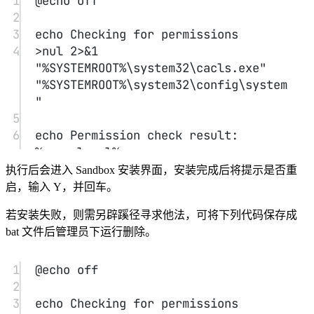
1
@echo
off
2
3
echo
Checking
for
permissions
4
>
nul 
2>&1
"%SYSTEMROOT%\system32\cacls.exe"
"%SYSTEMROOT%\system32\config\system
"
5
6
echo
Permission
check
result:
%errorlevel%
7
执行后会进入 Sandbox 安装界面，安装完成后将提示是否重
8
REM
--
>
If
error
flag
set,
we
do
not
启，输入 Y，并回车。
have
admin.
若安装失败，则需另辟蹊径寻求他法，可将下列代码保存成
9
if
'%errorlevel%'
NEQ
'0'
 (
bat 文件后管理员下运行删除。
10
echo
Requesting
administrative
privileges...
11
1
goto
@echo
UACPrompt
off
12
2
) else ( goto gotAdmin )
13
3
echo
Checking
for
permissions