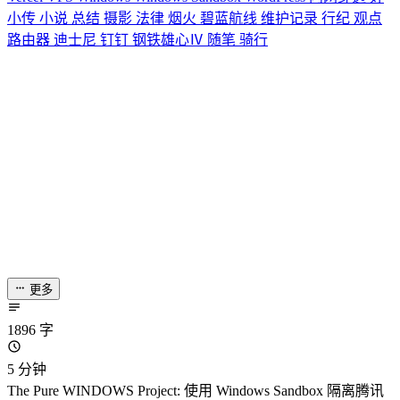
小传
小说
总结
摄影
法律
烟火
碧蓝航线
维护记录
行纪
观点
路由器
迪士尼
钉钉
钢铁雄心Ⅳ
随笔
骑行
更多
1896 字
5 分钟
The Pure WINDOWS Project: 使用 Windows Sandbox 隔离腾讯