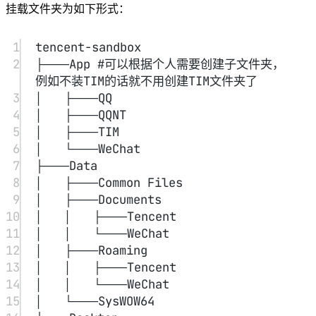
挂载文件夹为如下形式：
27
>
"%temp%\getadmin.vbs"
28
16
echo
echo
Batch
UAC.ShellExecute
was
successfully
"%~s0",
started
"",
with
"",
"runas",
admin
privileges
1
>>
1
tencent-sandbox
29
echo
"%temp%\getadmin.vbs"
.
2
├───App #可以根据个人需要创建子文件夹，
30
17
cls
例如不装TIM的话就不用创建TIM文件夹了
31
18
Title
echo
Running
Sandbox
created
Installer
temporary
3
│   ├───QQ
32
"%temp%\getadmin.vbs"
4
│   ├───QQNT
33
19
pushd 
timeout
"%~dp0"
/T
2
5
│   ├───TIM
34
20
"%temp%\getadmin.vbs"
6
│   └───WeChat
35
21
dir
exit
/b
/B
7
├───Data
22
%SystemRoot%
\s
ervicing
\P
ackages
\*
Con
8
│   ├───Common Files
23
tainers
:gotAdmin
*
.mum
>
sandbox.txt
9
│   ├───Documents
36
24
if
exist
"%temp%\getadmin.vbs"
 ( 
del
10
│   │   ├───Tencent
37
for
"%temp%\getadmin.vbs"
 /f %%i in (
'findstr /i . 
 )
11
│   │   └───WeChat
25
sandbox.txt 2^>nul'
pushd 
"%CD%"
) 
do
 dism /online 
12
│   ├───Roaming
26
/norestart /add-
CD
/D
"%~dp0"
13
│   │   ├───Tencent
27
package:
"%SystemRoot%\servicing\Pack
14
│   │   └───WeChat
28
ages\%%i"
echo
Batch
was
successfully
started
15
│   └───SysWOW64