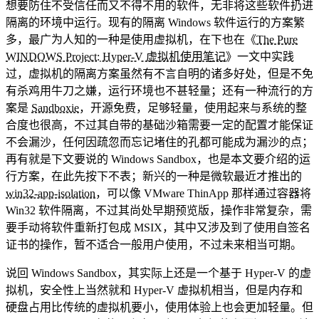
想要防住不受信任而又不得不用的软件，无非将这些软件扔进
隔离的环境中运行。现有的隔离 Windows 软件运行的方案繁
多，最广为人知的一种是使用虚拟机，在下也在《
The Pure
WINDOWS Project: Hyper-V 虚拟机使用笔记
》一文中实践
过，虚拟机的隔离方案虽然有不言自明的诸多好处，但是不免
有杀鸡用牛刀之嫌，运行环境也不甚轻量；还有一种流行的方
案是
Sandboxie
，开源免费，足够轻量，使用起来与系统的整
合度也很高，不过其自带的基础沙箱需要一定的配置才能保证
不会漏沙，任何因疏忽而忘记堵住的孔都可能成为漏沙的点；
再有就是下文要说的 Windows Sandbox，也是本文要介绍的运
行方案，在此先按下不表；新兴的一种是微软最近才推出的
win32-app-isolation
，可以像 VMware ThinApp 那样通过容器将
Win32 软件隔离，不过其尚处早期预览版，操作非常复杂，需
要手动将软件重新打包成 MSIX，其中又涉及到了使用自签名
证书的操作，暂不适合一般用户使用，不过未来相当可期。
说回 Windows Sandbox，其实际上还是一个基于 Hyper-V 的虚
拟机，安全性上当然就和 Hyper-V 虚拟机相当，但是内存和
硬盘占用比传统的虚拟机要小，使用体验上也会更加轻量。但