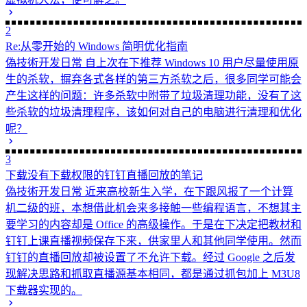
2
Re:从零开始的 Windows 简明优化指南
偽技術开发日常
自上次在下推荐 Windows 10 用户尽量使用原
生的杀软，摒弃各式各样的第三方杀软之后，很多同学可能会
产生这样的问题：许多杀软中附带了垃圾清理功能，没有了这
些杀软的垃圾清理程序，该如何对自己的电脑进行清理和优化
呢？
3
下载没有下载权限的钉钉直播回放的笔记
偽技術开发日常
近来高校新生入学，在下跟风报了一个计算
机二级的班，本想借此机会来多接触一些编程语言，不想其主
要学习的内容却是 Office 的高级操作。于是在下决定把教材和
钉钉上课直播视频保存下来，供家里人和其他同学使用。然而
钉钉的直播回放却被设置了不允许下载。经过 Google 之后发
现解决思路和抓取直播源基本相同，都是通过抓包加上 M3U8
下载器实现的。