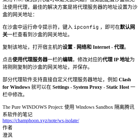
法使用代理，最佳的解决方案是将代理服务器的地址设置为沙
盒的网关地址：
ipconfig
在沙盒中运行命令提示符，键入
，即可在
默认网
关
一栏查看到沙盒的网关地址。
复制该地址，打开宿主机的
设置
-
网络和 Internet
-
代理
。
点击
使用代理服务器
一栏的
编辑
，修改对应的
代理 IP 地址
为
将刚刚复制的沙盒的网关地址，并保存。
部分代理软件支持直接自定义代理服务器地址，例如
Clash
for Windows
就可以在
Settings
-
System Proxy
-
Static Host
一
栏中修改。
The Pure WINDOWS Project: 使用 Windows Sandbox 隔离腾讯
系软件的笔记
https://champhoon.xyz/note/ws-isolate/
作者
澄沨