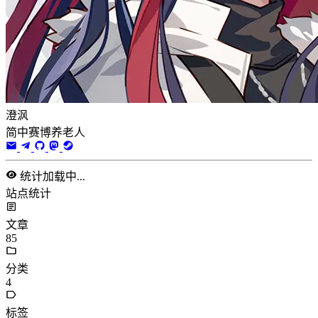
澄沨
简中赛博养老人
统计加载中...
站点统计
文章
85
分类
4
标签