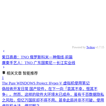
Powered by
Twikoo
v1.7.15
紫日高悬：TNO 俄罗斯科米－神俄线·前篇
廣東手艺人：TNO 广东国索尼－长江实业线
相关文章
智能推荐
1
The Pure WINDOWS Project: Hyper-V 虚拟机使用笔记
偽技術开发日常
国产软件，在下一向「哀其不幸，恨其不
争」。然而，这样的软件大环境木已成舟，虽有千百数据隐私
之风险，但亿万国民却不得不用。甚幸此局并非不可破，使用
虚拟机大法，便可解之。