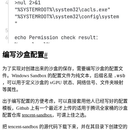
14
4
:UACPrompt
>
nul 
2>&1
15
echo
"%SYSTEMROOT%\system32\cacls.exe"
Set
UAC
=
CreateObject^
"%SYSTEMROOT%\system32\config\system
(
"Shell.Application"
^
) 
>
"
"%temp%\getadmin.vbs"
16
5
echo
UAC.ShellExecute
"%~s0",
"",
6
"",
echo
"runas",
Permission
1
>>
check
result：
"%temp%\getadmin.vbs"
%errorlevel%
17
7
编写沙盒配置
#
18
8
echo
REM
--
Running
>
If
error
created
flag
temporary
set,
we
do
not
"%temp%\getadmin.vbs"
have
admin.
为了实现对创建出来的沙盒的保存，需要编写沙盒的配置文
19
9
timeout
if
'%errorlevel%'
/T
2
NEQ
'0'
 (
.wsb
件。Windows Sandbox 的配置文件为纯文本，后缀名是
20
10
"%temp%\getadmin.vbs"
echo
Requesting
administrative
，可以用于定义沙盒的 vGPU 状态、网络信号、文件夹映射
21
exit
privileges...
/B
等属性。
22
11
goto
UACPrompt
23
12
:gotAdmin
) else ( goto gotAdmin )
出于编写配置的方便考虑，可以直接套用他人已经写好的配置
24
13
if
exist
"%temp%\getadmin.vbs"
 ( 
del
模板，Github 上有一个最近才上传的适用于腾讯全家桶的沙盒
14
"%temp%\getadmin.vbs"
:UACPrompt
 )
配置仓库
tencent-sandbox
，可谓上佳之选。
25
15
pushd 
echo
Set
"%CD%"
UAC
=
把 tencent-sandbox 的源代码下载下来，并在其目录下创建空的
26
CD
CreateObject^
/D
"%~dp0"
(
"Shell.Application"
^
) 