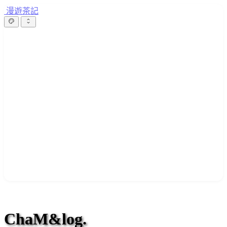
漫遊茶記
ChaM&log.