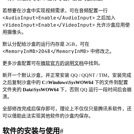
ages\%%i"
40
若想要在沙盒中实现视频需求，可在音频配置一行
41
del
sandbox.txt
<AudioInput>Enable</AudioInput>
之后加入
42
<VideoInput>Enable</VideoInput>
允许沙盒应用使
43
pause
用摄像头。
默认分配给沙盒的运行内存是 2GB，可在
<MemoryInMB>2048</MemoryInMB>
中修改之。
更多沙盒配置可在
微软官方的说明文档
中找到。
新开一个默认沙盒，并正常安装 QQ / QQNT / TIM，安装完成
之后复制沙盒中的
C:\Windows\SysWOW64
下的文件到配置
文件夹的
Data\SysWOW64
下，否则 QQ 运行一段时间后会崩
溃。
全部修改完成后保存即可，理论上不仅仅只是腾讯系软件，还
可以借助此法实现其他软件的沙盒内保存。
软件的安装与使用
#