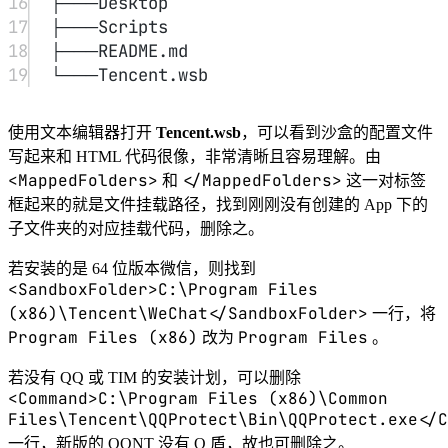
38
with
admin
privileges
16
├───Desktop
39
29
del
echo
sandbox.txt
.
17
├───Scripts
40
30
cls
18
├───README.md
41
31
Dism
Title
/online
Sandbox
/enable-feature
Installer
19
└───Tencent.wsb
32
/featurename:Containers-
33
DisposableClientVM
pushd 
"%~dp0"
/LimitAccess
/ALL
使用文本编辑器打开
Tencent.wsb
，可以看到沙盒的配置文件
42
34
写起来和 HTML 代码很像，非常清晰且容易理解。由
43
35
pause
Dism
/online
/disable-feature
<MappedFolders>
</MappedFolders>
和
这一对标签
/featurename:Containers-
框起来的就是文件挂载路径，找到刚刚没有创建的 App 下的
DisposableClientVM
子文件夹的对应挂载代码，删除之。
36
37
dir
/b
若安装的是 64 位版本微信，则找到
%SystemRoot%
\s
ervicing
\P
ackages
\*
Con
<SandboxFolder>C:\Program Files
tainers
*
.mum
>
sandbox.txt
(x86)\Tencent\WeChat</SandboxFolder>
一行，将
38
Program Files (x86)
Program Files
改为
。
39
for
 /f %%i in (
'findstr /i . 
若没有 QQ 或 TIM 的安装计划，可以删除
sandbox.txt 2^>nul'
) 
do
 dism /online 
<Command>C:\Program Files (x86)\Common
/norestart /remove-
Files\Tencent\QQProtect\Bin\QQProtect.exe</C
package:
"%SystemRoot%\servicing\Pack
一行，新版的 QQNT 没有 Q 盾，故也可删除之。