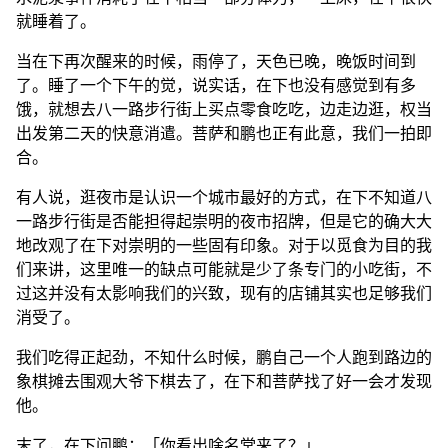
合。
有人说，逛夜市是认识一个城市最好的方式，在下不知道八
一路步行街是否能担得起崇明的夜市招牌，但是它的确大大
地改观了在下对崇明的一些固有印象。对于以觅食为目的我
们来讲，这里唯一的缺点可能就是少了条专门的小吃街，不
过这并没有太影响我们的兴致，现有的店铺其实也足够我们
消受了。
我们吃得正起劲，不知什么时候，鹏自己一个人跑到路边的
象棋摊去围观大爷下棋去了，在下和菩萨找了好一会才发现
他。
末了，在下问鹏：「你看出啥名堂来了？」
「简直就是在乱下啊。」
崇明骑行纪事·转
https://champhoon.xyz/log/riding-to-chongming-2/
作者
澄沨