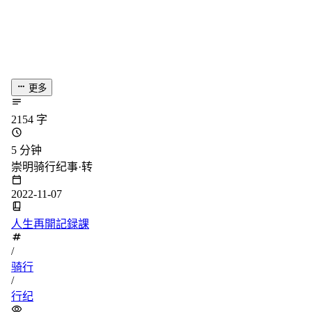
2154 字
5 分钟
崇明骑行纪事·转
2022-11-07
人生再開記録課
/
骑行
/
行纪
统计加载中...