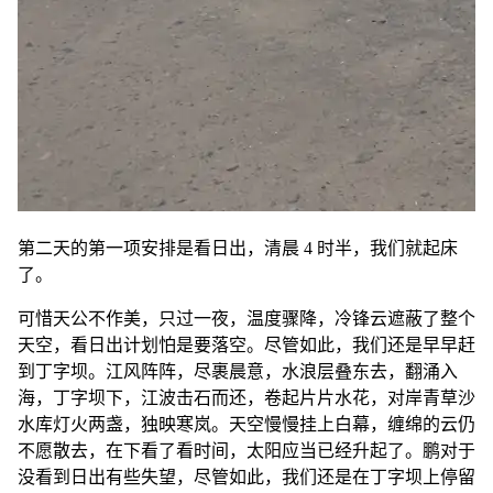
第二天的第一项安排是看日出，清晨 4 时半，我们就起床
了。
可惜天公不作美，只过一夜，温度骤降，冷锋云遮蔽了整个
天空，看日出计划怕是要落空。尽管如此，我们还是早早赶
到丁字坝。江风阵阵，尽裹晨意，水浪层叠东去，翻涌入
海，丁字坝下，江波击石而还，卷起片片水花，对岸青草沙
水库灯火两盏，独映寒岚。天空慢慢挂上白幕，缠绵的云仍
不愿散去，在下看了看时间，太阳应当已经升起了。鹏对于
没看到日出有些失望，尽管如此，我们还是在丁字坝上停留
良久，直到感到些许凉意，才起身归去。