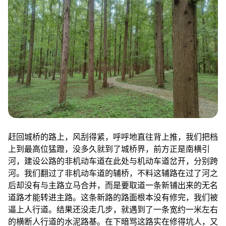
赶回城桥的路上，风刮得紧，呼呼地直往背上推，我们把档
上到最高位猛蹬，没多久就到了城桥界，前方正是南横引
河，建设公路的非机动车道在此处与机动车道岔开，分别跨
河。我们翻过了非机动车道的辅桥，不料这辅路在过了河之
后却没有与主路立马合并，而是要取道一条新铺出来的无名
道路才能转进主路。这条新路的路面根本没有修完，我们被
逼上人行道。结果还没走几步，就遇到了一条宽约一米左右
的横断人行道的水泥路基。在下暗骂这路实在修得坑人，又
念起轮渡停航之不快，只想赶紧跨过这道坎，就只粗粗地扫
了一眼这水泥路基，觉得像是差不多干了，也不多想，推起
车就往上踩——
哗地一声，水泥砂浆华丽丽地把在下的左腿瞬间吞没。
喜中头彩。