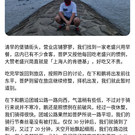
清早的堡镇街头，营业店铺寥寥，我们找到一家老盛兴用早
餐，店内已有不少食客，菩萨又按他每回吃老盛兴的惯例，
大赞老盛兴简直就是「上海人的肯德基」，好吃又不贵。
吃完早饭回到旅店，按照昨日的讨论，在下和鹏将出发前往
东平，菩萨则留在旅店继续修整，择机出发，我们就此暂时
道别。
在下和鹏沿团城公路一路向西，气温稍有些低，不过对于骑
行来说并不寒冷，鹏还是照惯例在前破风，经过一夜休整，
我们骑得很快。团城公路果然如菩萨所说一路平坦，我们的
骑行节奏丝毫没有被打乱。仅仅 30 分钟后，我们就骑到了
新河，又过了 20 分钟，天空开始飘起细雨，我们在路边找
到一家小卖部躲雨，此时，我们已经骑完了到东平的 45 公
里路的一半。
雨稍稍小了，我们再度出发，依旧轻快不减 ，一个小时不
到就到了东平。在下和鹏买票进入，漫游于东平园内，尽享
闲余时光。东平有很多从各地征集而来的园艺作品，它们大
多对人与自然的共生关系做出了独特的解构，每每发现有意