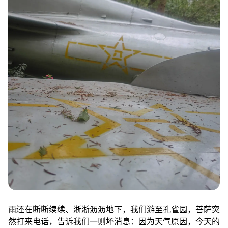
雨还在断断续续、淅淅沥沥地下，我们游至孔雀园，菩萨突
然打来电话，告诉我们一则坏消息：因为天气原因，今天的
崇明的往返轮渡全线停航了。
我们的计划一下被全盘打乱，看来今晚大概率是要留岛了。
经过一番紧急的电话讨论，菩萨立即着手在城桥镇预订今晚
的旅店；在下和鹏也结束了在东平的游览，往城桥方向赶，
好第一时间去南门港确认停航是否属实。