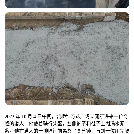
2022 年 10 月 4 日午间，城桥镇万达广场某厕所进来一位奇
怪的客人，他戴着骑行头盔，左侧裤子和鞋子上糊满水泥
浆。他在满人的一排隔间前晃悠了 5 分钟，直到一位用完隔
间的客人出来后，才火速冲进空隔间。不多久，隔间内传来
抖裤子的敕啦敕啦声和拍鞋的啪啪声。又过了 5 分钟，他穿
着一条新裤子出来了，不过鞋子的水泥浆依然显眼。隔间内
的垃圾桶内，多出了不应该出现的一双袜子和一堆砂子。
汉堡王是这家万达里少数几家不用排队的餐厅，经历了再三
波折，在下只觉得饿疯了，点了一份安格斯牛肉堡套餐大啖