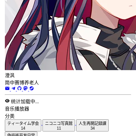
澄沨
简中赛博养老人
统计加载中...
音乐播放器
分类
ティータイム学会
ニコニコ写真館
人生再開記録課
14
11
34
偽技術开发日常
26
音乐播放器
分类
ティータイム学会
ニコニコ写真館
人生再開記録課
14
11
34
偽技術开发日常
26