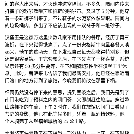
起来，骑车的这两天，在下发现自己每天都吃得特别多，但
还是很容易饿。干完套餐之后，在下又点了一杯喜茶，系统
显示还有 50 多分钟要等，在下和鹏就索性坐在汉堡王里休
息。此时，菩萨来电告诉了我们最新安排，他已经在靠近南
门渡口的地方订到了旅馆，今晚我们将改在那里下榻。
细雨仍然没有停下来的意思，提到喜茶之后，我们先是到了
南门港吃到了预料之内的闭门羹，又即刻赶往旅店。穿过鳌
山路拥挤的车流，下午 2 时许，我们在旅馆房间门口看见了
菩萨的身影，他已在此等候多时，凭着一瓶酒精饮料，他一
个人骑完了从堡镇到城桥的 25 公里路。
水泥浆事件消耗了在下相当一部分体力，一上床，在下很快
就睡着了。
当在下再次醒来的时候，雨停了，天色已晚，晚饭时间到
了。睡了一个下午的觉，说实话，在下也没有感觉到有多
饿，就想去八一路步行街上买点零食吃吃，边走边逛，权当
出发第二天的快意消遣。菩萨和鹏也正有此意，我们一拍即