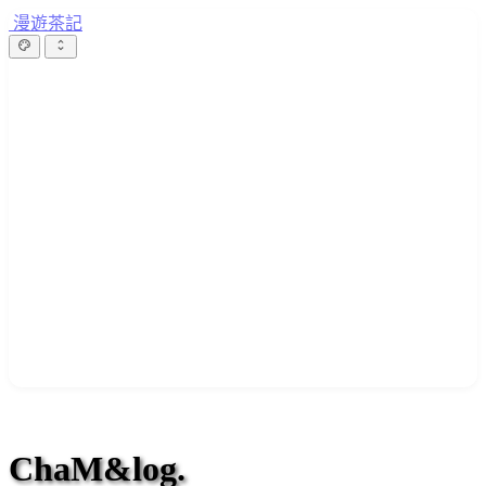
漫遊茶記
ChaM&log.