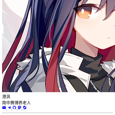
澄沨
简中赛博养老人