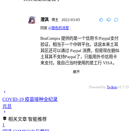
澄沨
2022-03-05
博主
回复
@银色的流星
:
BoaCompra 提供的是一个信用卡/Paypal支付
验证，相当于一个中转平台。话说本来土耳
其区还可以通过 Paypal 消费，但是现在貌似
土耳其不支持Paypal了，只能用外币信用卡
来支付。我自己当时使用的是工行 VISA，
在网上找了一个土耳其居民信息做信用卡账
展开
单地址验证，然后付款的。不过听说现在 B
oaCompra 的验证似乎变严了(毕竟里拉震荡
嘛)，我不太清楚这套方案现在行不行了，
Powered by
Twikoo
v1.7.15
因为我转区成功之后STEAM那边一直都是
COVID-19 疫苗接种全纪录
小号给大号买数字钱包兑换卡的方式买游戏
的，后来STEAM土耳其区政策收紧之后就
元旦
转向淘宝走余额交易了，没有再试过信用卡
(主要怕再被风控就 G 了)。不过你还是可以
相关文章
智能推荐
试试，信用卡验证不过肯定是不会红信的。
1