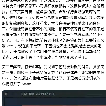
想在未来就有极大的可能成为现实，而现在的情况是，在下被
直接大号转区还是开小号进行家庭组共享这两种解决方案所困
扰。在下其实有着一点点强迫症，希望保持自己游戏库的完
整，也对 Steam 每更换一台电脑就要重新设置家庭组共享这样
的机制感到麻烦，这样看来，大号直接硬转似乎比较适合在
下。然而硬转存在着不小的风险，稍有不慎等待在下的就不是
云俄罗斯人的自由美好的游戏生活而是一封充满着恶意的小红
信了。可是在下想到之前有过转俄区的经验
那为什么要转回来
啊 kora!
，现在再来硬转一下应该也不会太难
风险会更大的吧
kora!
，于是就改了下信用卡的账单地址，然后挂上莫斯科的
节点，用信用卡买了个小游戏，华丽地变成了毛子。
第二天醒来，打开邮箱，便受到了游戏被退款的消息，脑子突
然一嗡，四肢一下子就变得无力了
这就是你睡回笼觉的理由嘛
kora!
，怎么想这次也绝对要被红信了，于是抱着万念俱灰的
心情打开了 Steam ——