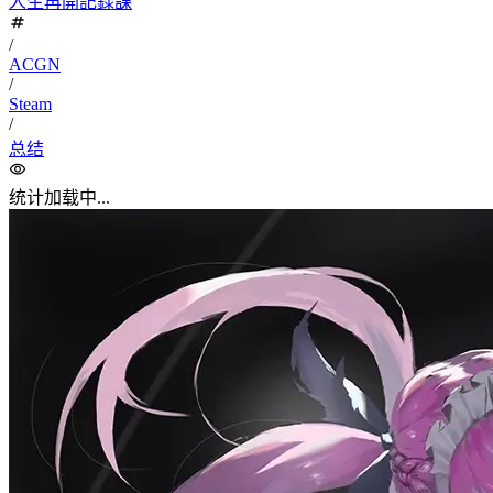
人生再開記録課
/
ACGN
/
Steam
/
总结
统计加载中...