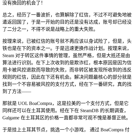
没有挽回的机会了！
总之，经历了一番波折，也算解除了红信，不过不可避免地被
遣返回国了，于是一开始的目的还是没有达成，账号却已经没
了二分之一，不得不说是战略上的重大失败。
按理来说，已被红信的账号就不再应该以身试险了，但是，头
铁也是在下的资本之一。于是迅速更换作战计划。按理来说，
Steam 对于转区这件事情的管理，虽然严格，但是大抵还是由
算法进行识别。在下上次收到的是欺诈红，根本原因是因为信
用卡被风控退款而导致的失败，而非转区被发现所收到的违反
规则的红信，因此在下还有机会。解决问题最核心的部分就是
找到一个不容易被风控的支付方式，经在下一番研究，真的找
到了方法——
那就是 UOL BoaCompra，这是拉美的一个支付方式，但是它
同样还可以在土耳其使用。经在下在 SteamDB 的长期调查，
Galgame 在土耳其区的价格一直都非常可观
不愧是基督正统
。
于是挂上土耳其节点，挑选一个小游戏， 通过 BoaCompra 付