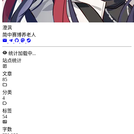
澄沨
简中赛博养老人
统计加载中...
站点统计
文章
85
分类
4
标签
54
字数