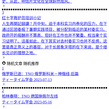
史，从此，明信片文化在全球蔚然成风。
3
红十字救护员培训小记
人生再開記録課
7 月中旬，迫于本科实习内卷化的压力，在下
通过区团委报了暑期实践项目，被分配到临近的某村委实习。
政府开的报酬并不算高，但好在工作也并不繁重，权当拿个实
习证明了。话虽如此，在下其实对去村委实习也并不反感，这
里是真正意义上的基层，对于长居象牙塔的在下来说，是个增
长见识的理想之地。
随机文章
随机推荐
1
俄罗斯已逝：TNO 俄罗斯科米－神俄线·后篇
ティータイム学会
2023-07-13
2
柏林春晓：TNO 德国施佩尔左线
ティータイム学会
2023-05-16