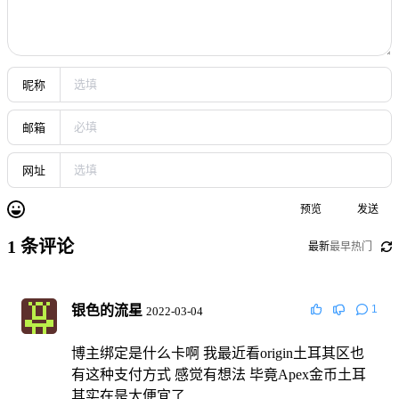
昵称
邮箱
网址
预览
发送
1
条评论
最新
最早
热门
银色的流星
1
2022-03-04
博主绑定是什么卡啊 我最近看origin土耳其区也
有这种支付方式 感觉有想法 毕竟Apex金币土耳
其实在是太便宜了