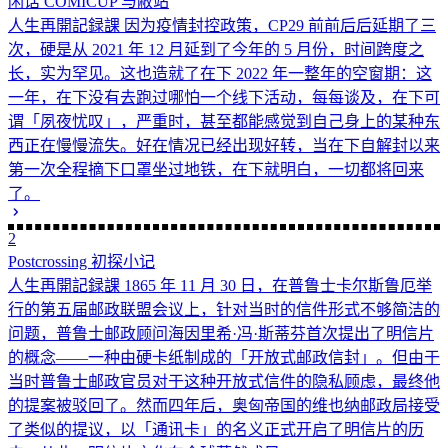
闲话 COMICUP 与敝站
人生再開記録課
因为疫情封控政策，CP29 前前后后延期了三
次，硬是从 2021 年 12 月延到了今年的 5 月份，时间跨度之
长，实为罕见。这也造就了在下 2022 年一整年的空窗期：这
一年，在下没有去跑过哪怕一个线下活动，每每谈及，在下可
谓「夙夜忧叹」，严重时，甚至都能感觉到自己身上的某种东
西正在慢慢流失。好在情况已经出现好转，当在下自解封以来
第一次全程摘下口罩坐过地铁，在下就明白，一切都将回来
了。
2
Postcrossing 初探小记
人生再開記録課
1865 年 11 月 30 日，在普鲁士卡尔斯鲁厄举
行的第五届邮政联盟会议上，针对当时的信件形式不够简洁的
问题，普鲁士邮政顾问海因里希·冯·斯蒂芬首次提出了明信片
的概念——一种由硬卡纸制成的「开放式邮政信封」。但由于
当时普鲁士邮政官员对于这种开放式信件的隐私顾虑，最终他
的提案被驳回了。然而四年后，奥匈帝国的维也纳邮政局接受
了类似的提议，以「通讯卡」的名义正式开启了明信片的历